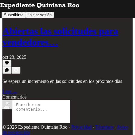
Suscribirse
Iniciar sesión
Abiertas las solicitudes para
vendedores…
oct 23, 2025
Se espera un incremento en las solicitudes en los próximos días
Leer →
Comentarios
© 2026 Expediente Quintana Roo
·
Privacidad
∙
Términos
∙
Aviso
de recolección