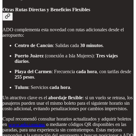
Otras Rutas Directas y Beneficios Flexibles
ADO complementa esta novedad con rutas adicionales desde el
aeropuerto:
Centro de Cancún
: Salidas cada
30 minutos
.
Puerto Juárez
(conexión a Isla Mujeres):
Tres viajes
diarios
.
Playa del Carmen
: Frecuencia
cada hora
, con tarifas desde
255 pesos
.
Tulum
: Servicios
cada hora
.
Un atractivo clave es el
abordaje flexible
: si un vuelo se retrasa, los
pasajeros pueden usar el mismo boleto para el siguiente horario sin
costo adicional, evitando penalizaciones por cambios imprevistos.
Cupul recomendó consultar horarios actualizados y adquirir boletos
en
www.ado.com.mx
o mediante códigos QR disponibles en las
paradas, para una experiencia sin contratiempos. Estas mejoras
responden a la saturación del aeropuerto y buscan posicionar a ADO