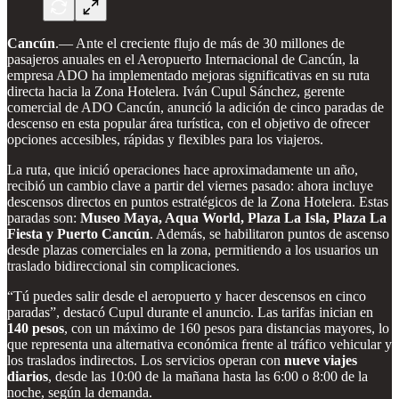
Cancún
.— Ante el creciente flujo de más de 30 millones de
pasajeros anuales en el Aeropuerto Internacional de Cancún, la
empresa ADO ha implementado mejoras significativas en su ruta
directa hacia la Zona Hotelera. Iván Cupul Sánchez, gerente
comercial de ADO Cancún, anunció la adición de cinco paradas de
descenso en esta popular área turística, con el objetivo de ofrecer
opciones accesibles, rápidas y flexibles para los viajeros.
La ruta, que inició operaciones hace aproximadamente un año,
recibió un cambio clave a partir del viernes pasado: ahora incluye
descensos directos en puntos estratégicos de la Zona Hotelera. Estas
paradas son:
Museo Maya, Aqua World, Plaza La Isla, Plaza La
Fiesta y Puerto Cancún
. Además, se habilitaron puntos de ascenso
desde plazas comerciales en la zona, permitiendo a los usuarios un
traslado bidireccional sin complicaciones.
“Tú puedes salir desde el aeropuerto y hacer descensos en cinco
paradas”, destacó Cupul durante el anuncio. Las tarifas inician en
140 pesos
, con un máximo de 160 pesos para distancias mayores, lo
que representa una alternativa económica frente al tráfico vehicular y
los traslados indirectos. Los servicios operan con
nueve viajes
diarios
, desde las 10:00 de la mañana hasta las 6:00 o 8:00 de la
noche, según la demanda.