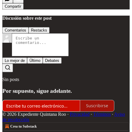
Compartir
Discusión sobre este post
Comentarios
Restacks
Lo mejor de
Último
Debates
Sin posts
Por supuesto, sigue adelante.
Suscribirse
© 2026 Expediente Quintana Roo
·
Privacidad
∙
Términos
∙
Aviso
de recolección
Crea tu Substack