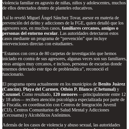
violencia familiar en agravio de niñas, niños y adolescentes, muchos
de ellos detectados dentro de planteles educativos.
Así lo reveló Miguel Ángel Sánchez Tovar, asesor en materia de
prevención del delito y adicciones de la FGE, quien detalló que los
agresores son, en muchos casos,
familiares cercanos, amigos o
personas del entorno escolar
. Las autoridades detectaron estos
casos mediante un programa de “prevención” que incluye
intervenciones directas con estudiantes.
“Estamos con cerca de 80 carpetas de investigación que hemos
iniciado en contra de sus agresores, algunas veces son sus familiares,
otras amigos muy cercanos, e incluso, personas de escuelas donde
tenemos detectado este tipo de problemática”, reconoció el
funcionario.
El programa opera actualmente en los municipios de
Benito Juárez
(Cancún)
,
Playa del Carmen
,
Othón P. Blanco (Chetumal)
y
Cozumel
. Como resultado,
120 menores
—principalmente entre 12
y 18 años— reciben atención psicológica especializada por parte de
la Fiscalía, en coordinación con Centros de Integración Juvenil
(CIJ), Centros Comunitarios de Salud Mental y Adicciones
(Cecosama) y Alcohólicos Anónimos.
Además de los casos de violencia y abuso sexual, las autoridades