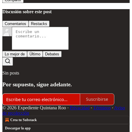
Discusión sobre este post
Comentarios
Restacks
Lo mejor de
Último
Debates
Sin posts
Por supuesto, sigue adelante.
Suscribirse
© 2026 Expediente Quintana Roo
·
Privacidad
∙
Términos
∙
Aviso
de recolección
Crea tu Substack
Descargar la app