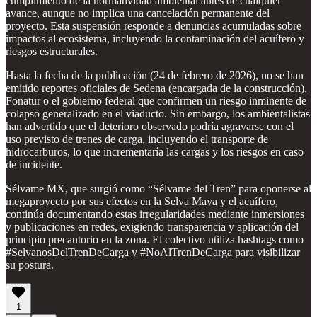
cumplimiento de la normatividad ambiental antes de cualquier
avance, aunque no implica una cancelación permanente del
proyecto. Esta suspensión responde a denuncias acumuladas sobre
impactos al ecosistema, incluyendo la contaminación del acuífero y
riesgos estructurales.
Hasta la fecha de la publicación (24 de febrero de 2026), no se han
emitido reportes oficiales de Sedena (encargada de la construcción),
Fonatur o el gobierno federal que confirmen un riesgo inminente de
colapso generalizado en el viaducto. Sin embargo, los ambientalistas
han advertido que el deterioro observado podría agravarse con el
uso previsto de trenes de carga, incluyendo el transporte de
hidrocarburos, lo que incrementaría las cargas y los riesgos en caso
de incidente.
Sélvame MX, que surgió como “Sélvame del Tren” para oponerse al
megaproyecto por sus efectos en la Selva Maya y el acuífero,
continúa documentando estas irregularidades mediante inmersiones
y publicaciones en redes, exigiendo transparencia y aplicación del
principio precautorio en la zona. El colectivo utiliza hashtags como
#SelvanosDelTrenDeCarga y #NoAlTrenDeCarga para visibilizar
su postura.
1