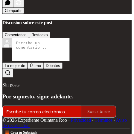
Compartir
Discusión sobre este post
Comentarios
Restacks
Lo mejor de
Último
Debates
Sin posts
Por supuesto, sigue adelante.
Suscribirse
© 2026 Expediente Quintana Roo
·
Privacidad
∙
Términos
∙
Aviso
de recolección
Crea tu Substack