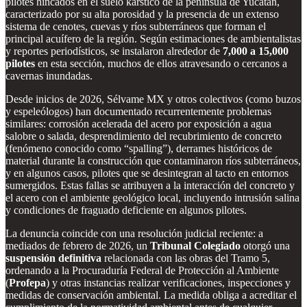
pilotes hincados en el suelo kárstico de la península de Yucatán,
caracterizado por su alta porosidad y la presencia de un extenso
sistema de cenotes, cuevas y ríos subterráneos que forman el
principal acuífero de la región. Según estimaciones de ambientalistas
y reportes periodísticos, se instalaron alrededor de
7,000 a 15,000
pilotes
en esta sección, muchos de ellos atravesando o cercanos a
cavernas inundadas.
Desde inicios de 2026, Sélvame MX y otros colectivos (como buzos
y espeleólogos) han documentado recurrentemente problemas
similares: corrosión acelerada del acero por exposición a agua
salobre o salada, desprendimiento del recubrimiento de concreto
(fenómeno conocido como “spalling”), derrames históricos de
material durante la construcción que contaminaron ríos subterráneos,
y en algunos casos, pilotes que se desintegran al tacto en entornos
sumergidos. Estas fallas se atribuyen a la interacción del concreto y
el acero con el ambiente geológico local, incluyendo intrusión salina
y condiciones de fraguado deficiente en algunos pilotes.
La denuncia coincide con una resolución judicial reciente: a
mediados de febrero de 2026, un
Tribunal Colegiado
otorgó una
suspensión definitiva
relacionada con las obras del Tramo 5,
ordenando a la Procuraduría Federal de Protección al Ambiente
(
Profepa
) y otras instancias realizar verificaciones, inspecciones y
medidas de conservación ambiental. La medida obliga a acreditar el