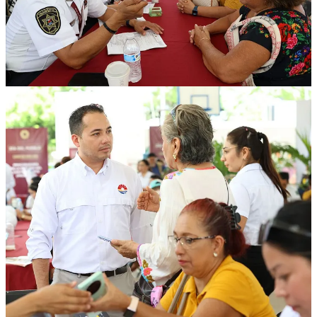
Compartir
Discusión sobre este post
Comentarios
Restacks
Lo mejor de
Último
Debates
Sin posts
Por supuesto, sigue adelante.