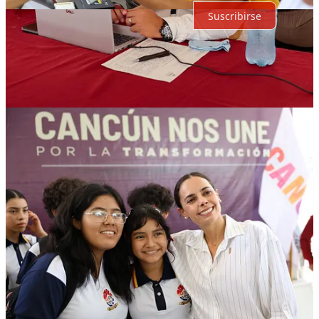
Suscribirse
© 2026 Expediente Quintana Roo
·
Privacidad
∙
Términos
∙
Aviso
de recolección
Crea tu Substack
Descargar la app
Substack
es el hogar de la gran cultura