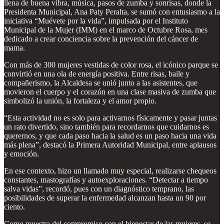
llena de buena vibra, música, pasos de zumba y sonrisas, donde la
Presidenta Municipal, Ana Paty Peralta, se sumó con entusiasmo a la
iniciativa “Muévete por la vida”, impulsada por el Instituto
Municipal de la Mujer (IMM) en el marco de Octubre Rosa, mes
dedicado a crear conciencia sobre la prevención del cáncer de
mama.
Con más de 300 mujeres vestidas de color rosa, el icónico parque se
convirtió en una ola de energía positiva. Entre risas, baile y
compañerismo, la Alcaldesa se unió junto a las asistentes, que
movieron el cuerpo y el corazón en una clase masiva de zumba que
simbolizó la unión, la fortaleza y el amor propio.
“Esta actividad no es solo para activarnos físicamente y pasar juntas
un rato divertido, sino también para recordarnos que cuidarnos es
querernos, y que cada paso hacia la salud es un paso hacia una vida
más plena”, destacó la Primera Autoridad Municipal, entre aplausos
y emoción.
En ese contexto, hizo un llamado muy especial, realizarse chequeos
constantes, mastografías y autoexploraciones. “Detectar a tiempo
salva vidas”, recordó, pues con un diagnóstico temprano, las
posibilidades de superar la enfermedad alcanzan hasta un 90 por
ciento.
Como muestra del compromiso con el bienestar de las mujeres, se