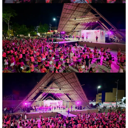
1
Compartir
Discusión sobre este post
Comentarios
Restacks