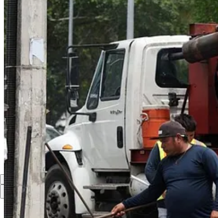
Compartir
Discusión sobre este post
Comentarios
Restacks
Lo mejor de
Último
Debates
Sin posts