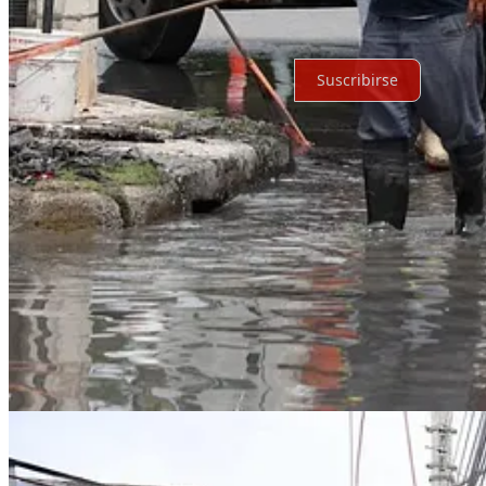
Por supuesto, sigue adelante.
Suscribirse
© 2026 Expediente Quintana Roo
·
Privacidad
∙
Términos
∙
Aviso de 
Crea tu Substack
Descargar la app
Substack
es el hogar de la gran cultura