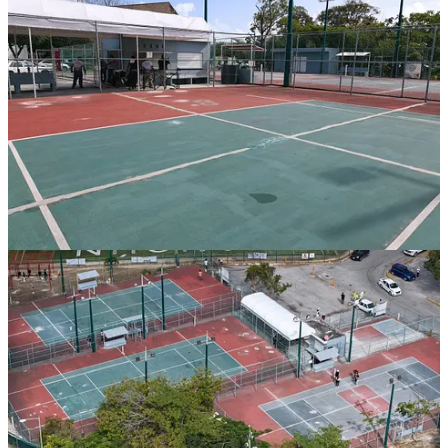
1
Compartir
Discusión sobre este post
Comentarios
Restacks
Lo mejor de
Último
Debates