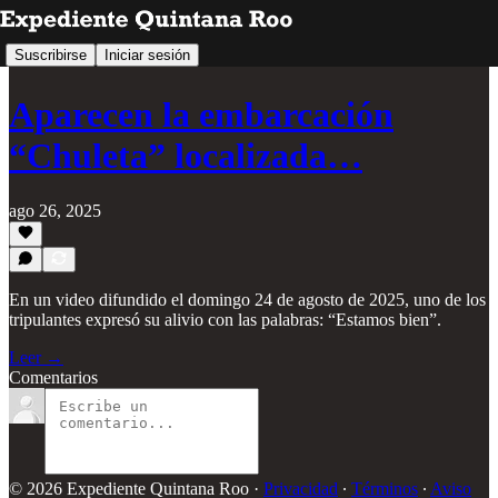
Suscribirse
Iniciar sesión
Aparecen la embarcación
“Chuleta” localizada…
ago 26, 2025
En un video difundido el domingo 24 de agosto de 2025, uno de los
tripulantes expresó su alivio con las palabras: “Estamos bien”.
Leer →
Comentarios
© 2026 Expediente Quintana Roo
·
Privacidad
∙
Términos
∙
Aviso