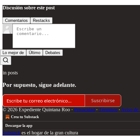
Discusión sobre este post
Comentarios
Restacks
Lo mejor de
Último
Debates
Sin posts
Por supuesto, sigue adelante.
Suscribirse
© 2026 Expediente Quintana Roo
·
Privacidad
∙
Términos
∙
Aviso de 
Crea tu Substack
Descargar la app
Substack
es el hogar de la gran cultura