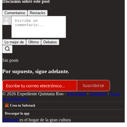
Discusión sobre este post
Comentarios
Restacks
Lo mejor de
Último
Debates
Sin posts
Por supuesto, sigue adelante.
Suscribirse
© 2026 Expediente Quintana Roo
·
Privacidad
∙
Términos
∙
Aviso
de recolección
Crea tu Substack
Descargar la app
Substack
es el hogar de la gran cultura