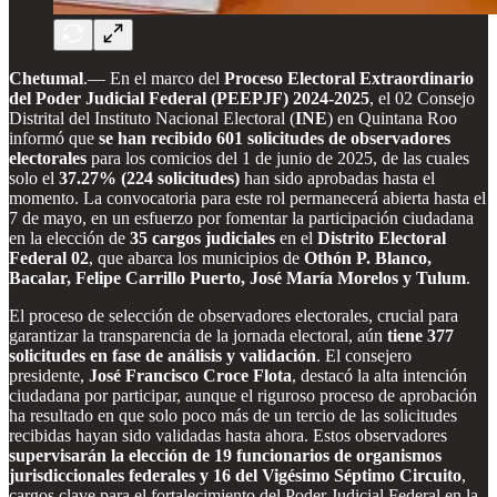
Chetumal
.—
En el marco del
Proceso Electoral Extraordinario
del Poder Judicial Federal (PEEPJF) 2024-2025
, el 02 Consejo
Distrital del Instituto Nacional Electoral (
INE
) en Quintana Roo
informó que
se han recibido 601 solicitudes de observadores
electorales
para los comicios del 1 de junio de 2025, de las cuales
solo el
37.27% (224 solicitudes)
han sido aprobadas hasta el
momento. La convocatoria para este rol permanecerá abierta hasta el
7 de mayo, en un esfuerzo por fomentar la participación ciudadana
en la elección de
35 cargos judiciales
en el
Distrito Electoral
Federal 02
, que abarca los municipios de
Othón P. Blanco,
Bacalar, Felipe Carrillo Puerto, José María Morelos y Tulum
.
El proceso de selección de observadores electorales, crucial para
garantizar la transparencia de la jornada electoral, aún
tiene 377
solicitudes en fase de análisis y validación
. El consejero
presidente,
José Francisco Croce Flota
, destacó la alta intención
ciudadana por participar, aunque el riguroso proceso de aprobación
ha resultado en que solo poco más de un tercio de las solicitudes
recibidas hayan sido validadas hasta ahora. Estos observadores
supervisarán la elección de 19 funcionarios de organismos
jurisdiccionales federales y 16 del Vigésimo Séptimo Circuito
,
cargos clave para el fortalecimiento del Poder Judicial Federal en la