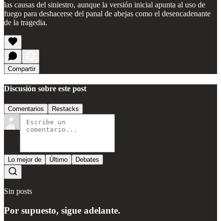
las causas del siniestro, aunque la versión inicial apunta al uso de
fuego para deshacerse del panal de abejas como el desencadenante
de la tragedia.
Compartir
Discusión sobre este post
Comentarios
Restacks
Lo mejor de
Último
Debates
Sin posts
Por supuesto, sigue adelante.