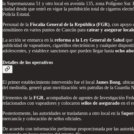
la Supermanzana 51 y otro local en avenida 135, zona Polígono Sur. En 
ciudad desde que entró en vigor la prohibición total de cigarros elec
Policía Estatal.
Personal de la
Fiscalía General de la República (FGR)
, con apoyo 
simultáneo en varios puntos de Cancún para
catear y asegurar local
La acción se enmarca en la
reforma a la Ley General de Salud
que 
publicidad de vapeadores, cigarrillos electrónicos y cualquier disposi
adolescentes, y establece sanciones que pueden llegar hasta
ocho años
Detalles de los operativos
El primer establecimiento intervenido fue el local
James Bong
, ubica
del mediodía, generó gran movilización: seis patrullas de la Guardia
Elementos de la
FGR
, acompañados de agentes de Investigación Federa
relacionados con vapeadores y colocaron
sellos de asegurado
en el e
Posteriormente, las autoridades se trasladaron a otro local en la
Super
mercancía y colocación de sellos oficiales.
De acuerdo con información preliminar proporcionada por las autorid