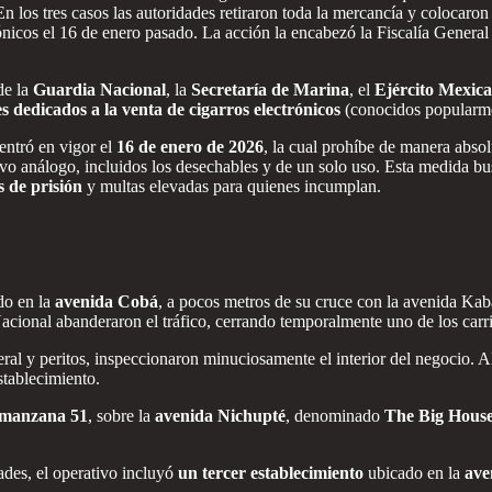
los tres casos las autoridades retiraron toda la mercancía y colocaron 
trónicos el 16 de enero pasado. La acción la encabezó la Fiscalía Gener
de la
Guardia Nacional
, la
Secretaría de Marina
, el
Ejército Mexic
es dedicados a la venta de cigarros electrónicos
(conocidos popular
entró en vigor el
16 de enero de 2026
, la cual prohíbe de manera absol
tivo análogo, incluidos los desechables y de un solo uso. Esta medida bu
 de prisión
y multas elevadas para quienes incumplan.
do en la
avenida Cobá
, a pocos metros de su cruce con la avenida Kab
 Nacional abanderaron el tráfico, cerrando temporalmente uno de los ca
l y peritos, inspeccionaron minuciosamente el interior del negocio. Al c
stablecimiento.
manzana 51
, sobre la
avenida Nichupté
, denominado
The Big Hous
ades, el operativo incluyó
un tercer establecimiento
ubicado en la
ave