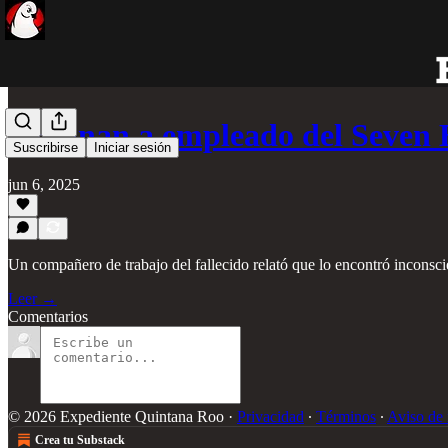
Asesinan a empleado del Seven
Suscribirse
Iniciar sesión
jun 6, 2025
Un compañero de trabajo del fallecido relató que lo encontró inconsci
Leer →
Comentarios
© 2026 Expediente Quintana Roo
·
Privacidad
∙
Términos
∙
Aviso de 
Crea tu Substack