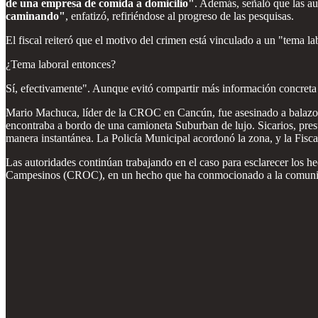
de una empresa de comida a domicilio"
. Además, señaló que las au
caminando"
, enfatizó, refiriéndose al progreso de las pesquisas.
El fiscal reiteró que el motivo del crimen está vinculado a un "tema la
¿Tema laboral entonces?
Sí, efectivamente". Aunque evitó compartir más información concret
Mario Machuca, líder de la CROC en Cancún, fue asesinado a balazos 
encontraba a bordo de una camioneta Suburban de lujo. Sicarios, presu
manera instantánea. La Policía Municipal acordonó la zona, y la Fiscal
Las autoridades continúan trabajando en el caso para esclarecer los h
Campesinos (CROC), en un hecho que ha conmocionado a la comun