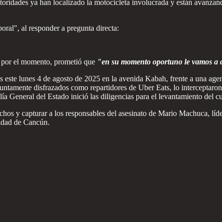
toridades ya han localizado la motocicleta involucrada y están avanzand
boral", al responder a pregunta directa:
a por el momento, prometió que
"en su momento oportuno le vamos a d
este lunes 4 de agosto de 2025 en la avenida Kabah, frente a una age
ntamente disfrazados como repartidores de Uber Eats, lo interceptaron a
ía General del Estado inició las diligencias para el levantamiento del c
echos y capturar a los responsables del asesinato de Mario Machuca, lí
idad de Cancún.