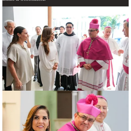
Mara Lezama hizo énfasis en la atención prioritaria a jóvenes,
mujeres, personas adultas mayores, comunidades indígenas,
personas con discapacidad y quienes enfrentan carencias materiales
o espirituales, sectores que —dijo— requieren acompañamiento y
políticas incluyentes.
En el mensaje de bienvenida, Mara Lezama expresó que el gobierno
tiene la misión de mantener el clima de estabilidad y de crear
oportunidades y condiciones para que las personas progresen, a
través de un gobierno diferente enmarcado en el Nuevo Acuerdo por
el Bienestar y Desarrollo para con el pueblo, sumando esfuerzos con
los diversos sectores sociales y organizaciones, las instituciones
religiosas entre ellas, para que se quede atrás.
Asimismo, resaltó la importancia de la pastoral del turismo en una
entidad cuya principal actividad económica es el sector turístico, al