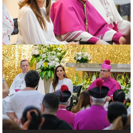
considerar que puede contribuir al acompañamiento espiritual de
trabajadores, visitantes y comunidades receptoras.
La Gobernadora recordó con reconocimiento la labor de Monseñor
Pedro Pablo Elizondo, quien encabezó la diócesis durante más de
dos décadas, primero como prelado y posteriormente como primer
obispo tras la creación de la diócesis por el Papa Francisco.
Finalmente, dio la bienvenida a Monseñor Salvador González
Morales, cuyo nombramiento fue realizado por el Papa León XIV, y
expresó su confianza en que su ministerio pastoral fortalecerá la fe
de la feligresía y contribuirá a la construcción de paz en Quintana
Roo.
Mara Lezama expresó su satisfacción por el hecho que el Escudo
Episcopal de Monseñor Salvador González Morales tenga incluido
los logotipos de los municipios Benito Juárez y Othón P. Blanco,
“un gesto poco común entre los obispos, lo cual denota su
identificación y compromiso con la población a la que prestará su
servicio pastoral”.
La Diócesis Cancún – Chetumal cuenta con 170 sacerdotes, 77
parroquias y más de 550 capillas.