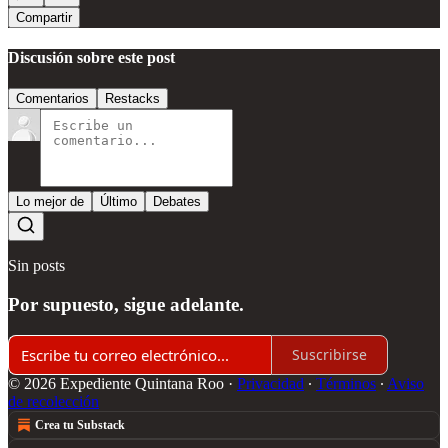
Compartir
Discusión sobre este post
Comentarios
Restacks
Lo mejor de
Último
Debates
Sin posts
Por supuesto, sigue adelante.
Suscribirse
© 2026 Expediente Quintana Roo
·
Privacidad
∙
Términos
∙
Aviso
de recolección
Crea tu Substack