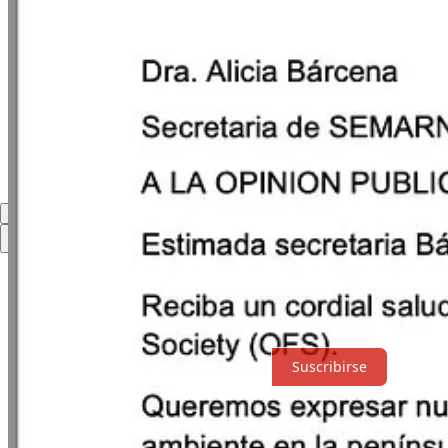
Compartir
Discusión sobre este post
Comentarios
Restacks
Lo mejor de
Último
Debates
Sin posts
Por supuesto, sigue adelante.
Suscribirse
© 2026 Expediente Quintana Roo
·
Privacidad
∙
Términos
∙
Aviso de 
Crea tu Substack
Descargar la app