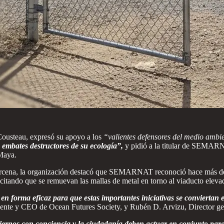
Cousteau, expresó su apoyo a los
“valientes defensores del medio ambi
 embates destructores de su ecología”,
y pidió a la titular de SEMARNA
 Maya.
ena, la organización destacó que SEMARNAT reconoció hace más de sei
o que se remuevan las mallas de metal en torno al viaducto elevado, 
 forma eficaz para que estas importantes iniciativas se conviertan en
dente y CEO de Ocean Futures Society, y Rubén D. Arvizu, Director ge
ernos con conciencia y la ciudadanía deben actuar en conjunto para 