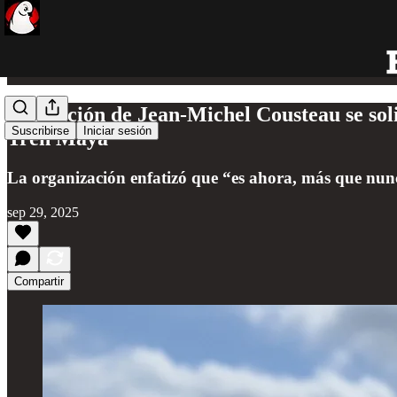
Asociación de Jean-Michel Cousteau se sol
Suscribirse
Iniciar sesión
Tren Maya
La organización enfatizó que “es ahora, más que nunc
sep 29, 2025
Compartir