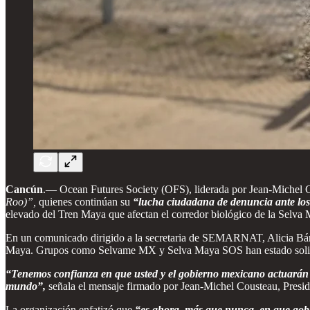
Cancún
.— Ocean Futures Society (OFS), liderada por Jean-Michel 
Roo)”,
quienes continúan su
“lucha ciudadana de denuncia ante los
elevado del Tren Maya que afectan el corredor biológico de la Selva
En un comunicado dirigido a la secretaria de SEMARNAT, Alicia Bárc
Maya. Grupos como Selvame MX y Selva Maya SOS han estado solicitand
“Tenemos confianza en que usted y el gobierno mexicano actuarán en
mundo”,
señala el mensaje firmado por Jean-Michel Cousteau, Presi
La organización enfatizó que
“es ahora, más que nunca, en que gobi