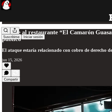
Ataque al restaurante “El Camarón Guasav
Suscribirse
Iniciar sesión
público
El ataque estaría relacionado con cobro de derecho de
jun 15, 2026
Compartir