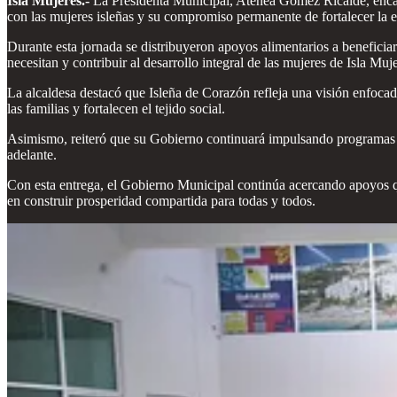
Isla Mujeres.-
La Presidenta Municipal, Atenea Gómez Ricalde, encab
con las mujeres isleñas y su compromiso permanente de fortalecer la 
Durante esta jornada se distribuyeron apoyos alimentarios a beneficiari
necesitan y contribuir al desarrollo integral de las mujeres de Isla Muje
La alcaldesa destacó que Isleña de Corazón refleja una visión enfocada
las familias y fortalecen el tejido social.
Asimismo, reiteró que su Gobierno continuará impulsando programas soc
adelante.
Con esta entrega, el Gobierno Municipal continúa acercando apoyos q
en construir prosperidad compartida para todas y todos.