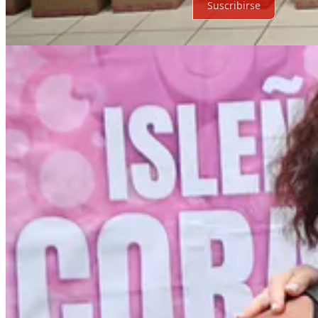
Suscribirse
© 2026 Expediente Quintana Roo
·
Privacidad
∙
Términos
∙
Aviso de 
Crea tu Substack
Descargar la app
Substack
es el hogar de la gran cultura