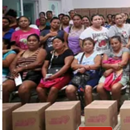
Compartir
Discusión sobre este post
Comentarios
Restacks
Lo mejor de
Último
Debates
Sin posts
Por supuesto, sigue adelante.