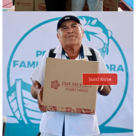
Comentarios
Restacks
Lo mejor de
Último
Debates
Sin posts
Por supuesto, sigue adelante.
Suscribirse
© 2026 Expediente Quintana Roo
·
Privacidad
∙
Términos
∙
Aviso
de recolección
Crea tu Substack
Descargar la app
Substack
es el hogar de la gran cultura