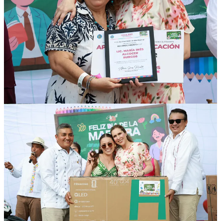
Compartir
Discusión sobre este post
Comentarios
Restacks
Lo mejor de
Último
Debates
Sin posts
Por supuesto, sigue adelante.