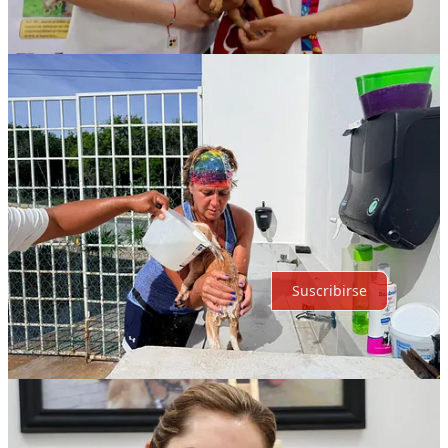
Comentarios
Restacks
Lo mejor de
Último
Debates
Sin posts
Por supuesto, sigue adelante.
Suscribirse
© 2026 Expediente Quintana Roo
·
Privacidad
∙
Términos
∙
Aviso
de recolección
Crea tu Substack
Descargar la app
Substack
es el hogar de la gran cultura