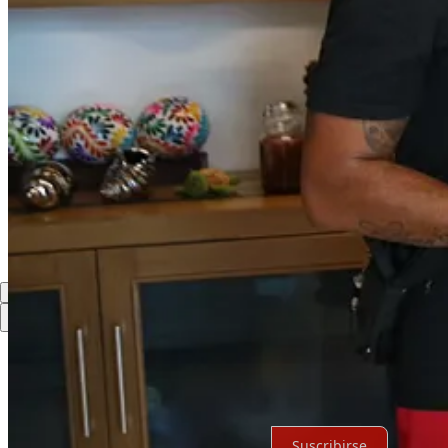
Compartir
Discusión sobre este post
Comentarios
Restacks
Lo mejor de
Último
Debates
Sin posts
Por supuesto, sigue adelante.
Suscribirse