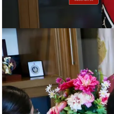
© 2026 Expediente Quintana Roo
·
Privacidad
∙
Términos
∙
Aviso de 
Crea tu Substack
Descargar la app
Substack
es el hogar de la gran cultura