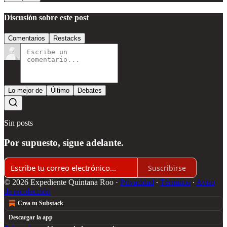
Discusión sobre este post
Comentarios
Restacks
Lo mejor de
Último
Debates
Sin posts
Por supuesto, sigue adelante.
Suscribirse
© 2026 Expediente Quintana Roo
·
Privacidad
∙
Términos
∙
Aviso
de recolección
Crea tu Substack
Descargar la app