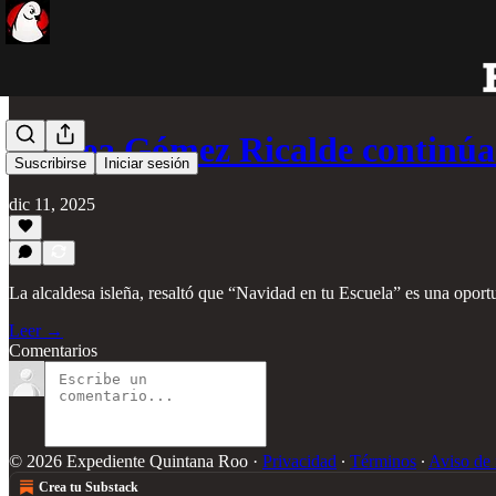
Atenea Gómez Ricalde continú
Suscribirse
Iniciar sesión
dic 11, 2025
La alcaldesa isleña, resaltó que “Navidad en tu Escuela” es una oport
Leer →
Comentarios
© 2026 Expediente Quintana Roo
·
Privacidad
∙
Términos
∙
Aviso de 
Crea tu Substack