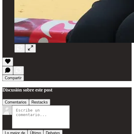
Compartir
Discusión sobre este post
Comentarios
Restacks
Lo mejor de
Último
Debates