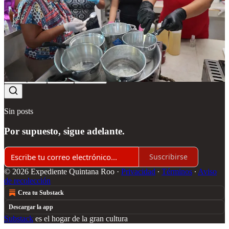
Discusión sobre este post
Comentarios
Restacks
Lo mejor de
Último
Debates
Sin posts
Por supuesto, sigue adelante.
Suscribirse
© 2026 Expediente Quintana Roo
·
Privacidad
∙
Términos
∙
Aviso
de recolección
Crea tu Substack
Descargar la app
Substack
es el hogar de la gran cultura