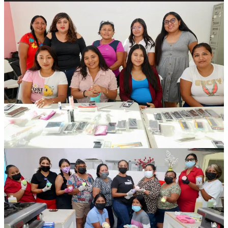
Se ofrecerán talleres de pintura textil de temporada, árboles de la
abundancia (bonsái), uñas de acrílico, velas artesanales, rizado de
pestañas, panadería (incluyendo hojaldras, conchas, pan de muerto y
rosca de reyes), maquillaje de catrinas, corte y confección tanto para
principiantes como avanzado, corte de cabello básico, arte en fieltro
navideño y autofacial.
Cada curso contará con una cuota de recuperación de 300 pesos,
con lo cual se brindará el material básico para el desarrollo de las
actividades.
Las inscripciones ya están abiertas y se dirigen a personas mayores
de 15 años, quienes únicamente tendrán que presentar copia de la
identificación oficial, CURP y comprobante de domicilio en el