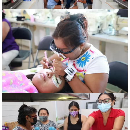
Centro Comunitario.
Las clases se estarán llevando a cabo en distintos días y horarios
para facilitar la participación de más personas, de acuerdo con la
disciplina elegida.
Con esta iniciativa, el Ayuntamiento sigue fortaleciendo la cohesión
social y el desarrollo comunitario.
Compartir