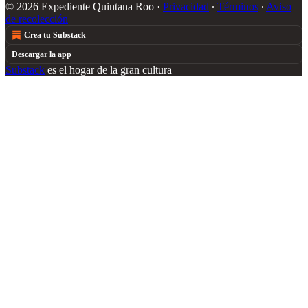
© 2026 Expediente Quintana Roo
·
Privacidad
∙
Términos
∙
Aviso
de recolección
Crea tu Substack
Descargar la app
Substack
es el hogar de la gran cultura