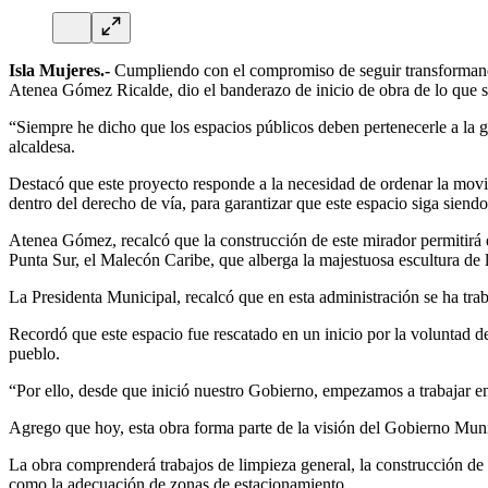
Isla Mujeres.-
Cumpliendo con el compromiso de seguir transformando lo
Atenea Gómez Ricalde, dio el banderazo de inicio de obra de lo que 
“Siempre he dicho que los espacios públicos deben pertenecerle a la gen
alcaldesa.
Destacó que este proyecto responde a la necesidad de ordenar la movil
dentro del derecho de vía, para garantizar que este espacio siga siend
Atenea Gómez, recalcó que la construcción de este mirador permitirá q
Punta Sur, el Malecón Caribe, que alberga la majestuosa escultura d
La Presidenta Municipal, recalcó que en esta administración se ha trab
Recordó que este espacio fue rescatado en un inicio por la voluntad d
pueblo.
“Por ello, desde que inició nuestro Gobierno, empezamos a trabajar en e
Agrego que hoy, esta obra forma parte de la visión del Gobierno Munici
La obra comprenderá trabajos de limpieza general, la construcción de
como la adecuación de zonas de estacionamiento.