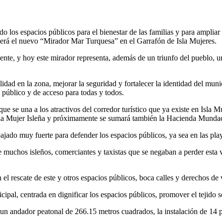
s espacios públicos para el bienestar de las familias y para ampliar la 
será el nuevo “Mirador Mar Turquesa” en el Garrafón de Isla Mujeres.
te, y hoy este mirador representa, además de un triunfo del pueblo, un a
idad en la zona, mejorar la seguridad y fortalecer la identidad del mun
o público y de acceso para todas y todos.
ue se una a los atractivos del corredor turístico que ya existe en Isla 
e la Mujer Isleña y próximamente se sumará también la Hacienda Munda
ajado muy fuerte para defender los espacios públicos, ya sea en las play
e muchos isleños, comerciantes y taxistas que se negaban a perder esta v
l rescate de este y otros espacios públicos, boca calles y derechos de ví
pal, centrada en dignificar los espacios públicos, promover el tejido so
 un andador peatonal de 266.15 metros cuadrados, la instalación de 14