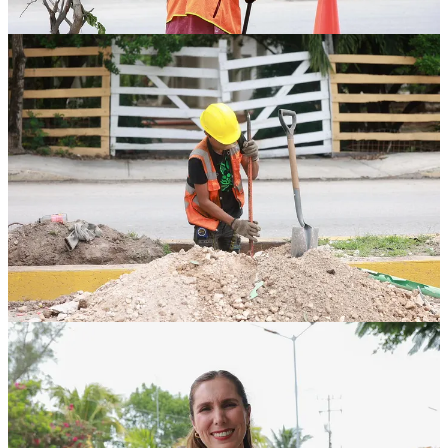
Atenea Gómez, reiteró que estos avances son resultado del esfuerzo
constante y del compromiso de su administración para que las
familias vivan con mayor tranquilidad y seguridad.
“Seguimos avanzando con todo el corazón para lograr que la Zona
Continental tenga un alumbrado público de calidad, que beneficie a
todos los habitantes y fortalezca la confianza en nuestra
comunidad”, señaló la Presidenta Municipal.
Con esta nueva obra, el Gobierno Municipal reafirma su
compromiso con la ciudadanía, al ofrecer espacios más seguros,
funcionales y modernos, y contribuir al bienestar de las familias de