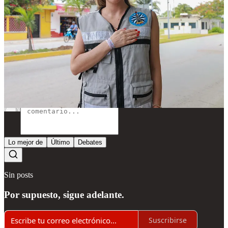
Ciudad Mujeres.
Compartir
Discusión sobre este post
Comentarios
Restacks
Lo mejor de
Último
Debates
Sin posts
Por supuesto, sigue adelante.
Suscribirse