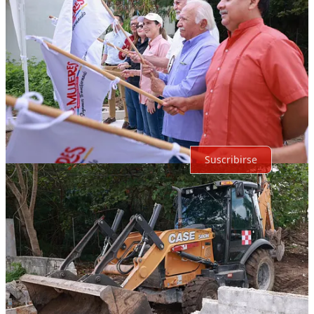
Lo mejor de
Último
Debates
Sin posts
Por supuesto, sigue adelante.
Suscribirse
© 2026 Expediente Quintana Roo
·
Privacidad
∙
Términos
∙
Aviso
de recolección
Crea tu Substack
Descargar la app
Substack
es el hogar de la gran cultura