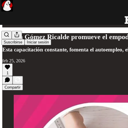
Atenea Gómez Ricalde promueve el empode
Suscribirse
Iniciar sesión
Esta capacitación constante, fomenta el autoempleo, e
feb 25, 2026
1
Compartir