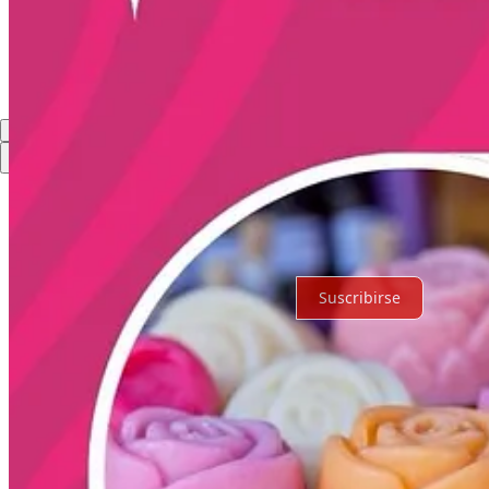
Comentarios
Restacks
Lo mejor de
Último
Debates
Sin posts
Por supuesto, sigue adelante.
Suscribirse
© 2026 Expediente Quintana Roo
·
Privacidad
∙
Términos
∙
Aviso de 
Crea tu Substack
Descargar la app
Substack
es el hogar de la gran cultura