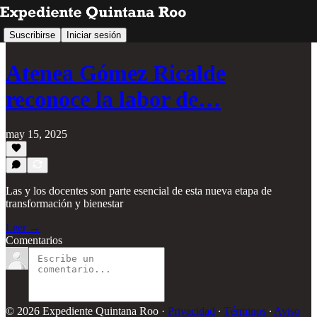
Suscribirse
Iniciar sesión
Atenea Gómez Ricalde
reconoce la labor de…
may 15, 2025
Las y los docentes son parte esencial de esta nueva etapa de
transformación y bienestar
Leer →
Comentarios
© 2026 Expediente Quintana Roo
·
Privacidad
∙
Términos
∙
Aviso