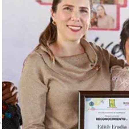
Compartir
Discusión sobre este post
Comentarios
Restacks
Lo mejor de
Último
Debates