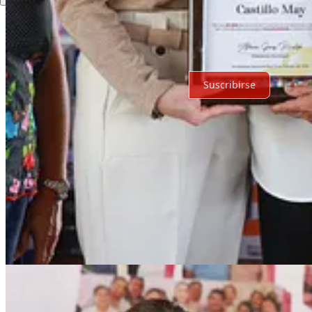
Sin posts
Por supuesto, sigue adelante.
Suscribirse
© 2026 Expediente Quintana Roo
·
Privacidad
∙
Términos
∙
Aviso de 
Crea tu Substack
Descargar la app
Substack
es el hogar de la gran cultura