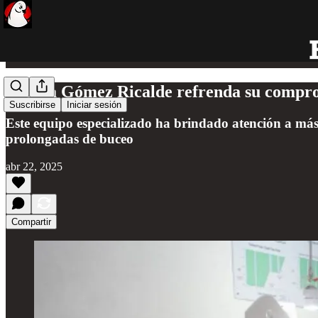
Atenea Gómez Ricalde refrenda su compro
Suscribirse
Iniciar sesión
Este equipo especializado ha brindado atención a más
prolongadas de buceo
abr 22, 2025
Compartir