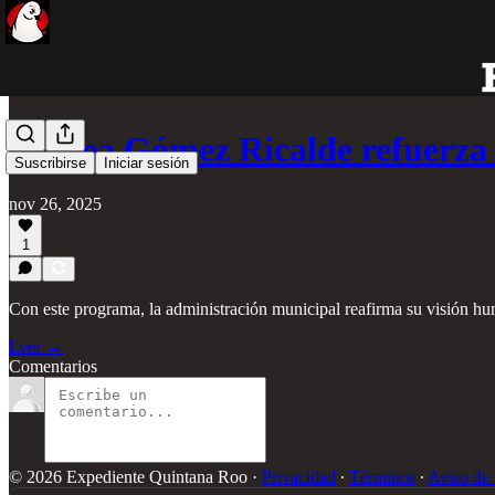
Atenea Gómez Ricalde refuerza
Suscribirse
Iniciar sesión
nov 26, 2025
1
Con este programa, la administración municipal reafirma su visión hum
Leer →
Comentarios
© 2026 Expediente Quintana Roo
·
Privacidad
∙
Términos
∙
Aviso de 