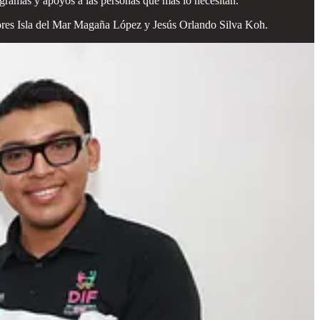
gramas y apoyos a las personas que más lo necesitan.
idores Isla del Mar Magaña López y Jesús Orlando Silva Koh.