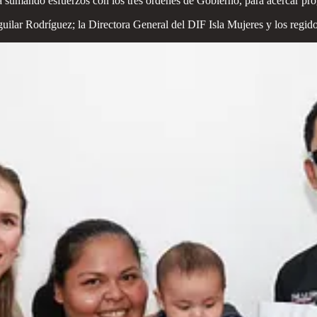
 sumando esfuerzos con los tres órdenes de Gobierno, para acercar pro
guilar Rodríguez; la Directora General del DIF Isla Mujeres y los reg