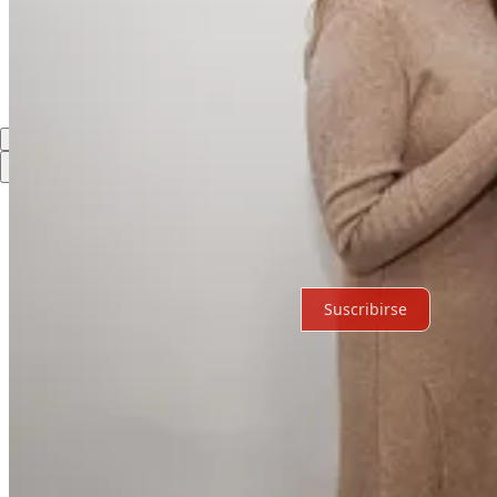
Comentarios
Restacks
Lo mejor de
Último
Debates
Sin posts
Por supuesto, sigue adelante.
Suscribirse
© 2026 Expediente Quintana Roo
·
Privacidad
∙
Términos
∙
Aviso de 
Crea tu Substack
Descargar la app
Substack
es el hogar de la gran cultura