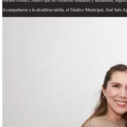
Atenea Gómez, reiteró que su Gobierno solidario y humanista, seguirá
Acompañaron a la alcaldesa isleña, el Síndico Municipal, José Inés A
1
Compartir
Discusión sobre este post