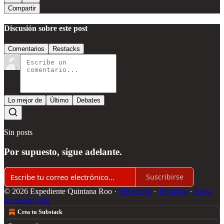
Compartir
Discusión sobre este post
Comentarios
Restacks
Lo mejor de
Último
Debates
Sin posts
Por supuesto, sigue adelante.
Suscribirse
© 2026 Expediente Quintana Roo
·
Privacidad
∙
Términos
∙
Aviso
de recolección
Crea tu Substack