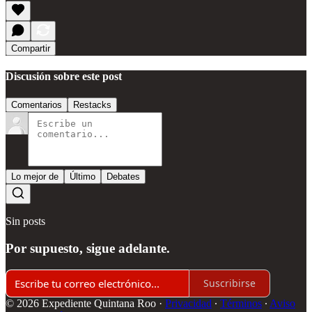
Compartir
Discusión sobre este post
Comentarios
Restacks
Lo mejor de
Último
Debates
Sin posts
Por supuesto, sigue adelante.
Suscribirse
© 2026 Expediente Quintana Roo
·
Privacidad
∙
Términos
∙
Aviso