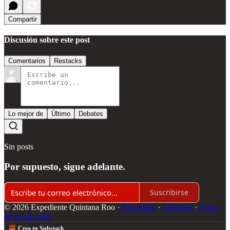
Compartir
Discusión sobre este post
Comentarios
Restacks
Lo mejor de
Último
Debates
Sin posts
Por supuesto, sigue adelante.
Suscribirse
© 2026 Expediente Quintana Roo
·
Privacidad
∙
Términos
∙
Aviso
de recolección
Crea tu Substack