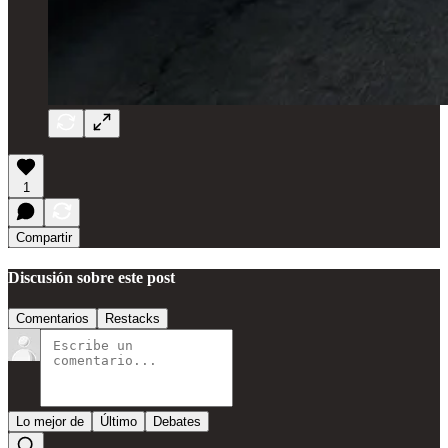
1
Compartir
Discusión sobre este post
Comentarios
Restacks
Lo mejor de
Último
Debates