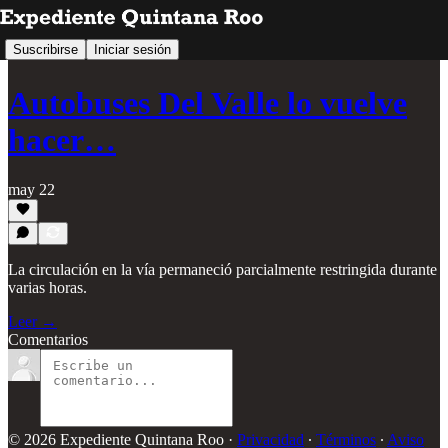
Suscribirse
Iniciar sesión
Autobuses Del Valle lo vuelve
hacer…
may 22
La circulación en la vía permaneció parcialmente restringida durante
varias horas.
Leer →
Comentarios
© 2026 Expediente Quintana Roo
·
Privacidad
∙
Términos
∙
Aviso