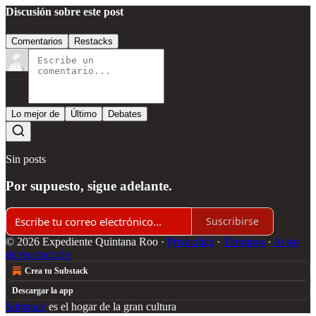
Discusión sobre este post
Comentarios
Restacks
Lo mejor de
Último
Debates
Sin posts
Por supuesto, sigue adelante.
Suscribirse
© 2026 Expediente Quintana Roo
·
Privacidad
∙
Términos
∙
Aviso
de recolección
Crea tu Substack
Descargar la app
Substack
es el hogar de la gran cultura