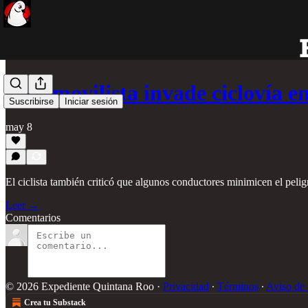
Automovilista invade ciclovía 
Suscribirse
Iniciar sesión
may 8
El ciclista también criticó que algunos conductores minimicen el pelig
Leer →
Comentarios
© 2026 Expediente Quintana Roo
·
Privacidad
∙
Términos
∙
Aviso de 
Crea tu Substack