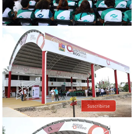
Compartir
Discusión sobre este post
Comentarios
Restacks
Lo mejor de
Último
Debates
Sin posts
Por supuesto, sigue adelante.
Suscribirse
© 2026 Expediente Quintana Roo
·
Privacidad
∙
Términos
∙
Aviso
de recolección
Crea tu Substack