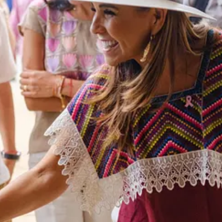
comunitario es la esencia de la Presidenta Claudia Sheinbaum Pardo, la
acional como un segmento regulado por ley, siendo la primera en Qui
ción y apoyo constante. Quintana Roo ha sido ejemplo de éxito en este ru
e la idea es impulsar el diálogo y generar propuestas con académicos, au
onal con Maya Ka´an, en FCP y Tulum, JMM, donde los visitantes pueden
 de Turismo, Bernardo Cueto Riestra; el diputado federal Enrique Vázque
nitario, Román Caamal.