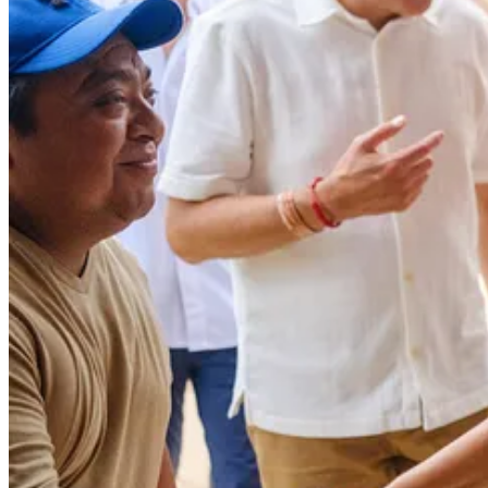
Por su parte, la secretaria Josefina Rodríguez afirmó que el turismo 
nuestras tradiciones, historia la gente.
“Aunque ha existido toda la vida, ahora se coloca en el panorama n
trabaja en sinergia para que esta iniciativa perdure mediante capacita
Al explicar los objetivos del Foro, el senador Eugenio Segura dijo qu
ley formales. En Quintana Roo se tiene un ejemplo de éxito internaci
Entre otras personas estuvieron en el presídium el secretario estatal
Mena, y el presidente de la Alianza Peninsular por el Turismo Comu
Compartir
Discusión sobre este post
Comentarios
Restacks