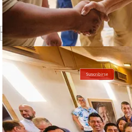
Lo mejor de
Último
Debates
Sin posts
Por supuesto, sigue adelante.
Suscribirse
© 2026 Expediente Quintana Roo
·
Privacidad
∙
Términos
∙
Aviso de 
Crea tu Substack
Descargar la app
Substack
es el hogar de la gran cultura