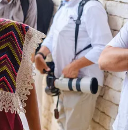
 herramienta que permite aprovechar lo más valioso que tenemos:
ntana Roo con la Ley del Turismo Comunitario. Desde SECTUR se
bro” dijo la funcionaria.
toridades y comunidades, de las cuales puedan surgir iniciativas de
 vivir experiencias auténticas de nuestra cultura.
z; el presidente de la Asociación de Hoteles de Tulum, David Ortiz