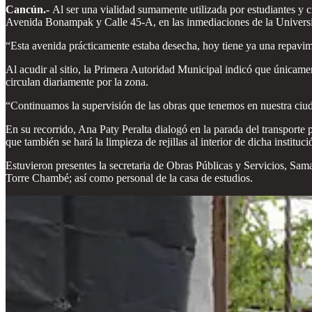
Cancún.-
Al ser una vialidad sumamente utilizada por estudiantes y ci
Avenida Bonampak y Calle 45-A, en las inmediaciones de la Universid
“Esta avenida prácticamente estaba desecha, hoy tiene ya una repavime
Al acudir al sitio, la Primera Autoridad Municipal indicó que únicamen
circulan diariamente por la zona.
“Continuamos la supervisión de las obras que tenemos en nuestra ciud
En su recorrido, Ana Paty Peralta dialogó en la parada del transporte p
que también se hará la limpieza de rejillas al interior de dicha institu
Estuvieron presentes la secretaria de Obras Públicas y Servicios, Sam
Torre Chambé; así como personal de la casa de estudios.