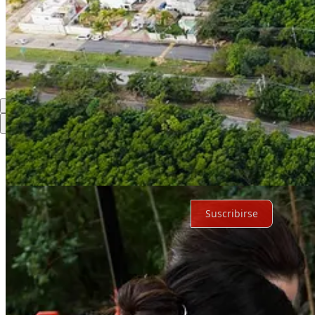
Discusión sobre este post
Comentarios
Restacks
Lo mejor de
Último
Debates
Sin posts
Por supuesto, sigue adelante.
Suscribirse
© 2026 Expediente Quintana Roo
·
Privacidad
∙
Términos
∙
Aviso de 
Crea tu Substack
Descargar la app
Substack
es el hogar de la gran cultura