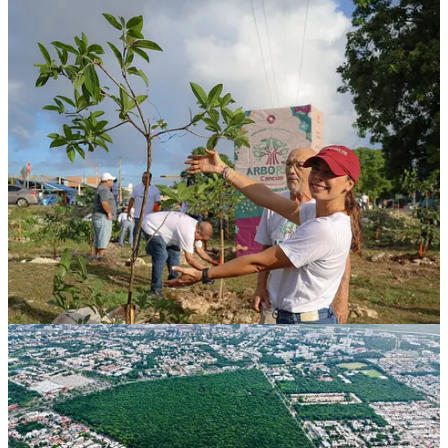
Compartir
Discusión sobre este post
Comentarios
Restacks
Lo mejor de
Último
Debates