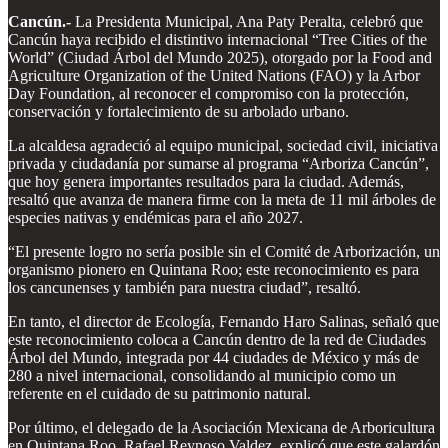
Cancún.-
La Presidenta Municipal, Ana Paty Peralta, celebró que
Cancún haya recibido el distintivo internacional “Tree Cities of the
World” (Ciudad Árbol del Mundo 2025), otorgado por la Food and
Agriculture Organization of the United Nations (FAO) y la Arbor
Day Foundation, al reconocer el compromiso con la protección,
conservación y fortalecimiento de su arbolado urbano.
La alcaldesa agradeció al equipo municipal, sociedad civil, iniciativa
privada y ciudadanía por sumarse al programa “Arboriza Cancún”,
que hoy genera importantes resultados para la ciudad. Además,
resaltó que avanza de manera firme con la meta de 11 mil árboles de
especies nativas y endémicas para el año 2027.
“El presente logro no sería posible sin el Comité de Arborización, un
organismo pionero en Quintana Roo; este reconocimiento es para
los cancunenses y también para nuestra ciudad”, resaltó.
En tanto, el director de Ecología, Fernando Haro Salinas, señaló que
este reconocimiento coloca a Cancún dentro de la red de Ciudades
Árbol del Mundo, integrada por 44 ciudades de México y más de
280 a nivel internacional, consolidando al municipio como un
referente en el cuidado de su patrimonio natural.
Por último, el delegado de la Asociación Mexicana de Arboricultura
en Quintana Roo, Rafael Reynoso Valdez, explicó que este galardón