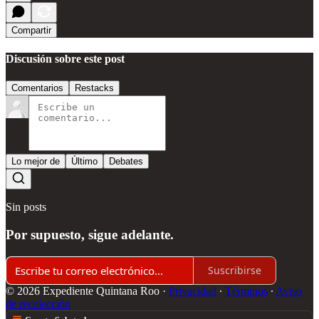
Compartir
Discusión sobre este post
Comentarios
Restacks
Lo mejor de
Último
Debates
Sin posts
Por supuesto, sigue adelante.
Suscribirse
© 2026 Expediente Quintana Roo
·
Privacidad
∙
Términos
∙
Aviso
de recolección